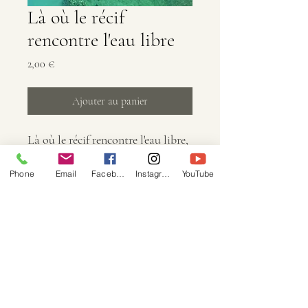
Là où le récif
rencontre l'eau libre
Prix
2,00 €
Ajouter au panier
Là où le récif rencontre l'eau libre,
les bateaux de pêche autour
Phone
Email
Facebook
Instagram
YouTube
COCOTIER TOURS
cocotiertours@hotmail.com