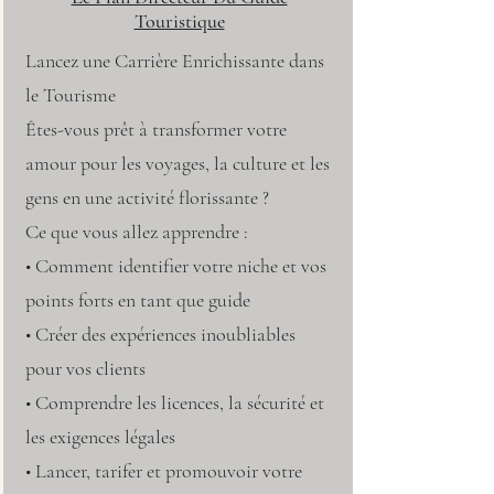
Touristique
Lancez une Carrière Enrichissante dans
le Tourisme
Êtes-vous prêt à transformer votre
amour pour les voyages, la culture et les
gens en une activité florissante ?
Ce que vous allez apprendre :
• Comment identifier votre niche et vos
points forts en tant que guide
• Créer des expériences inoubliables
pour vos clients
• Comprendre les licences, la sécurité et
les exigences légales
• Lancer, tarifer et promouvoir votre