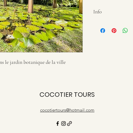
Info
Dimensions : 4032 × 3024
Taille : 14,8 Mo
Image : JPG
s le jardin botanique de la ville
COCOTIER TOURS
cocotiertours@hotmail.com