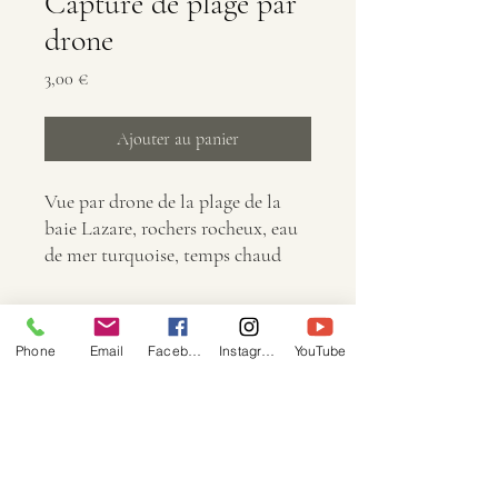
Capture de plage par
drone
Prix
3,00 €
Ajouter au panier
Vue par drone de la plage de la
baie Lazare, rochers rocheux, eau
de mer turquoise, temps chaud
Info
Phone
Email
Facebook
Instagram
YouTube
Dimensions : 5472 × 3648
Taille : 10,4 Mo
Image : JPG