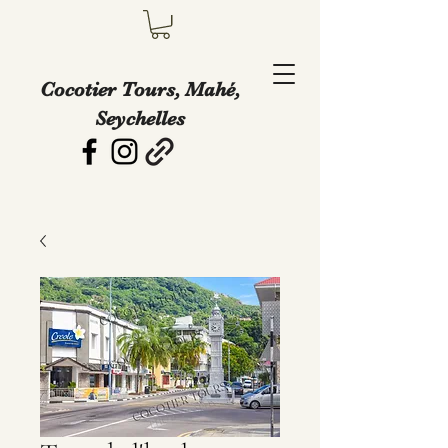
Cocotier Tours, Mahé,
Seychelles