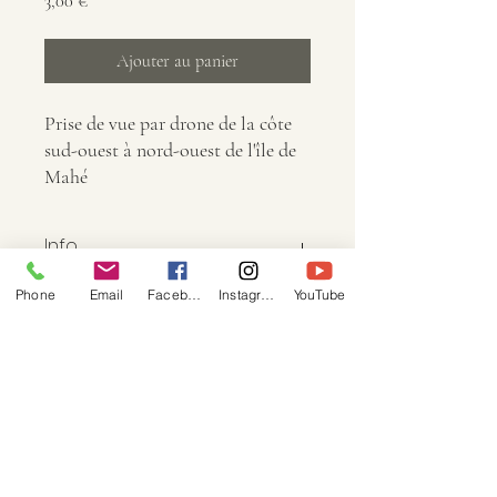
Prix
3,00 €
Ajouter au panier
Prise de vue par drone de la côte
sud-ouest à nord-ouest de l'île de
Mahé
Info
Phone
Email
Facebook
Instagram
YouTube
Dimensions : 8192 × 3068
Taille : 10,9 Mo
Image : JPG
COCOTIER TOURS