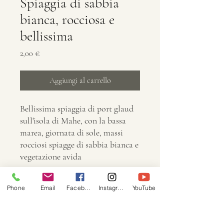
Spiaggia di sabbia
bianca, rocciosa e
bellissima
Prezzo
2,00 €
Aggiungi al carrello
Bellissima spiaggia di port glaud
sull'isola di Mahe, con la bassa
marea, giornata di sole, massi
rocciosi spiagge di sabbia bianca e
vegetazione avida
Informazioni
Phone
Email
Facebook
Instagram
YouTube
Dimensione: 6000 × 4000
Dimensioni: 25,5 MB