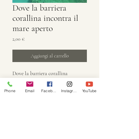
Dove la barriera
corallina incontra il
mare aperto
Prezzo
2,00 €
Aggiungi al carrello
Dove la barriera corallina
incontra il mare aperto, barche da
pesca in giro
Phone
Email
Facebook
Instagram
YouTube
COCOTIER
TOURS