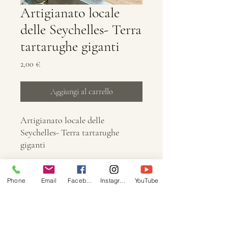
Artigianato locale
delle Seychelles- Terra
tartarughe giganti
Prezzo
2,00 €
Aggiungi al carrello
Artigianato locale delle
Seychelles- Terra tartarughe
giganti
Informazioni
Phone
Email
Facebook
Instagram
YouTube
Dimensione: 4032 × 3024
Dimensioni: 5,1 MB
Immagine: JPG