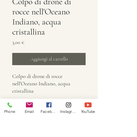
Colpo di drone di
rocce nell'Oceano
Indiano, acqua
cristallina
Prezzo
3,00 €
Aggiungi al carrello
Colpo di drone di rocce
nell'Oceano Indiano, acqua
cristallina
Informazioni
Phone
Email
Facebook
Instagram
YouTube
Dimensione: 5472 × 3648,
Dimensione: 11.8mb,