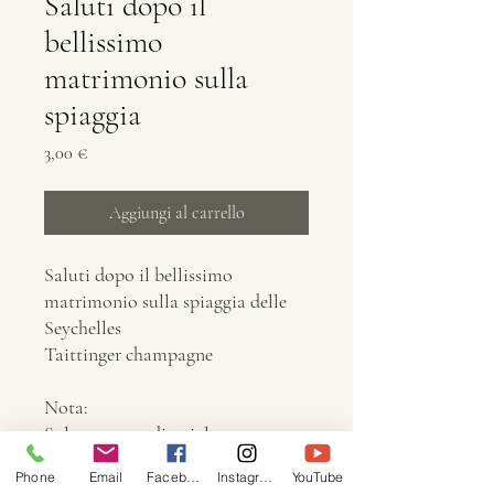
Saluti dopo il
bellissimo
matrimonio sulla
spiaggia
Prezzo
3,00 €
Aggiungi al carrello
Saluti dopo il bellissimo
matrimonio sulla spiaggia delle
Seychelles
Taittinger champagne
Nota:
Solo per uso editoriale
Phone
Email
Facebook
Instagram
YouTube