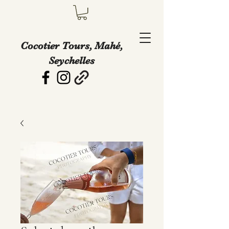
Cocotier Tours, Mahé,
Seychelles